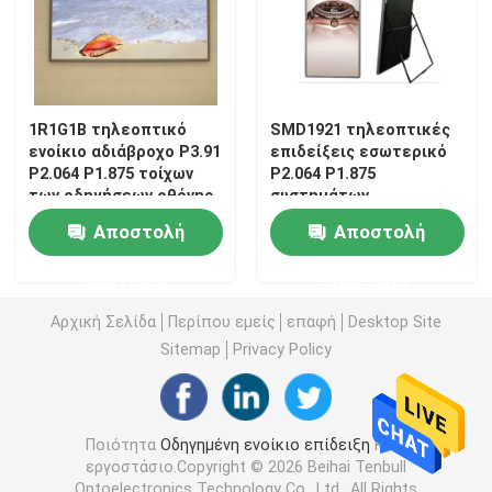
1R1G1B τηλεοπτικό
SMD1921 τηλεοπτικές
ενοίκιο αδιάβροχο P3.91
επιδείξεις εσωτερικό
P2.064 P1.875 τοίχων
P2.064 P1.875
των οδηγήσεων οθόνης
συστημάτων
σηματοδότησης οθόνης
Αποστολή
Αποστολή
των οδηγήσεων
ερώτησης
ερώτησης
Αρχική Σελίδα
Περίπου εμείς
επαφή
Desktop Site
Sitemap
Privacy Policy
Ποιότητα
Οδηγημένη ενοίκιο επίδειξη
Κίνα
εργοστάσιο.Copyright © 2026 Beihai Tenbull
Optoelectronics Technology Co., Ltd.. All Rights