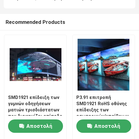
Recommended Products
SMD1921 επίδειξη των
P3.91 επιτροπή
γυμνών οδηγήσεων
SMD1921 RoHS οθόνης
ματιών τρισδιάστατων
επίδειξης των
που διαφημίζει επίπεδο
εσωτερικών/υπαίθριων
P4.81 P2.064
οδηγήσεων
Αποστολή
Αποστολή