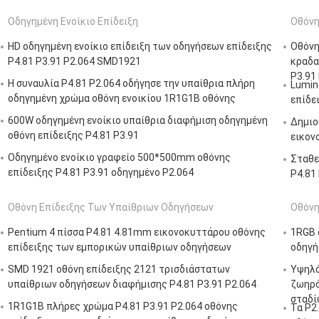
Οδηγημένη Ενοίκιο Επίδειξη
Οθόνη
HD οδηγημένη ενοίκιο επίδειξη των οδηγήσεων επίδειξης
Οθόνη
P4.81 P3.91 P2.064 SMD1921
κραδα
P3.91
Η συναυλία P4.81 P2.064 οδήγησε την υπαίθρια πλήρη
Lumin
οδηγημένη χρώμα οθόνη ενοικίου 1R1G1B οθόνης
επίδε
600W οδηγημένη ενοίκιο υπαίθρια διαφήμιση οδηγημένη
Δημιο
οθόνη επίδειξης P4.81 P3.91
εικον
Οδηγημένο ενοίκιο γραφείο 500*500mm οθόνης
Σταθε
επίδειξης P4.81 P3.91 οδηγημένο P2.064
P4.81
Οθόνη Επίδειξης Των Υπαίθριων Οδηγήσεων
Οθόνη
Pentium 4 πίσσα P4.81 4.81mm εικονοκυττάρου οθόνης
1RGB 
επίδειξης των εμπορικών υπαίθριων οδηγήσεων
οδηγή
SMD 1921 οθόνη επίδειξης 2121 τρισδιάστατων
Υψηλό
υπαίθριων οδηγήσεων διαφήμισης P4.81 P3.91 P2.064
ζωηρό
σταδί
1R1G1B πλήρες χρώμα P4.81 P3.91 P2.064 οθόνης
Τα P2