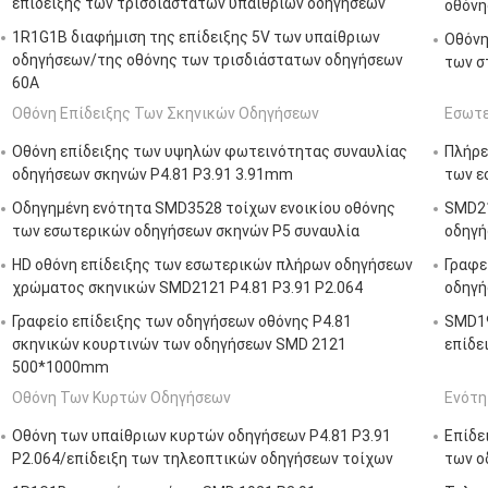
επίδειξης των τρισδιάστατων υπαίθριων οδηγήσεων
οθόνη
1R1G1B διαφήμιση της επίδειξης 5V των υπαίθριων
Οθόνη
οδηγήσεων/της οθόνης των τρισδιάστατων οδηγήσεων
των σ
60A
Οθόνη Επίδειξης Των Σκηνικών Οδηγήσεων
Εσωτε
Οθόνη επίδειξης των υψηλών φωτεινότητας συναυλίας
Πλήρε
οδηγήσεων σκηνών P4.81 P3.91 3.91mm
των ε
Οδηγημένη ενότητα SMD3528 τοίχων ενοικίου οθόνης
SMD21
των εσωτερικών οδηγήσεων σκηνών P5 συναυλία
οδηγή
HD οθόνη επίδειξης των εσωτερικών πλήρων οδηγήσεων
Γραφε
χρώματος σκηνικών SMD2121 P4.81 P3.91 P2.064
οδηγή
Γραφείο επίδειξης των οδηγήσεων οθόνης P4.81
SMD19
σκηνικών κουρτινών των οδηγήσεων SMD 2121
επίδε
500*1000mm
Οθόνη Των Κυρτών Οδηγήσεων
Ενότη
Οθόνη των υπαίθριων κυρτών οδηγήσεων P4.81 P3.91
Επίδε
P2.064/επίδειξη των τηλεοπτικών οδηγήσεων τοίχων
των ο