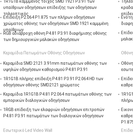
1R1G1B καμμμένος τοίχος SMD 1921 P3.91 των
Τηλεο
υπαίθριων οδηγήσεων επίδειξης των οδηγήσεων
κραδα
τηλεοπτικός
επίδε
Επίδειξη P2.064 P1.875 των πλήρων οδηγήσεων
Ενότη
χρώματος οθόνης των οδηγήσεων SMD 1921 καμμμένη
διαφη
υπαίθριων
Επίδε
RGB αδιάβροχη οθόνη P4.81 P3.91 διαφήμισης οθόνης
μαλακ
των δημιουργικών μαλακών οδηγήσεων
Κεραμίδια Πατωμάτων Οθόνης Οδηγήσεων
Οθόνη
Κεραμίδια SMD 2121 3.91mm πατωμάτων οθόνης των
Οθόνη
υψηλών οδηγήσεων καθορισμού P4.81 P3.91
εσωτε
1R1G1B πλήρης επίδειξη P4.81 P3.91 P2.064 HD των
Επίδε
οδηγήσεων οθόνης SMD2121 χρώματος
καθρε
Κεραμίδια 1R1G1B P4.81 P2.064 πατωμάτων οθόνης των
1R1G1
εμπορικών διαλογικών οδηγήσεων
πλήρω
1RGB επίδειξη των ελαφριών οδηγήσεων επιτροπών
Εικον
P4.81 P3.91 πατωμάτων των διαλογικών οδηγήσεων
καθρε
P1.87
Εσωτερικό Led Video Wall
Επίδε