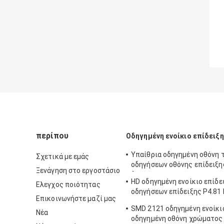
περίπου
Οδηγημένη ενοίκιο επίδειξη
Υπαίθρια οδηγημένη οθόνη
Σχετικά με εμάς
οδηγήσεων οθόνης επίδειξη
Ξενάγηση στο εργοστάσιο
διαφήμισης P4.81 P3.91 192
HD οδηγημένη ενοίκιο επίδε
Ελεγχος ποιότητας
οδηγήσεων επίδειξης P4.81 
Επικοινωνήστε μαζί μας
SMD1921
SMD 2121 οδηγημένη ενοίκι
Νέα
οδηγημένη οθόνη χρώματος 