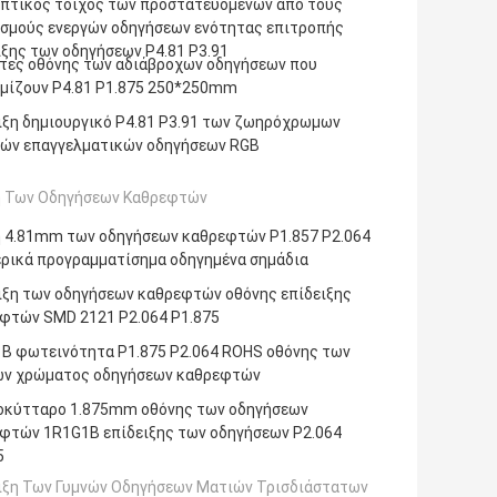
πτικός τοίχος των προστατευόμενων από τους
σμούς ενεργών οδηγήσεων ενότητας επιτροπής
ιξης των οδηγήσεων P4.81 P3.91
τες οθόνης των αδιάβροχων οδηγήσεων που
μίζουν P4.81 P1.875 250*250mm
ιξη δημιουργικό P4.81 P3.91 των ζωηρόχρωμων
ών επαγγελματικών οδηγήσεων RGB
 Των Οδηγήσεων Καθρεφτών
 4.81mm των οδηγήσεων καθρεφτών P1.857 P2.064
ρικά προγραμματίσημα οδηγημένα σημάδια
ιξη των οδηγήσεων καθρεφτών οθόνης επίδειξης
φτών SMD 2121 P2.064 P1.875
B φωτεινότητα P1.875 P2.064 ROHS οθόνης των
ν χρώματος οδηγήσεων καθρεφτών
οκύτταρο 1.875mm οθόνης των οδηγήσεων
φτών 1R1G1B επίδειξης των οδηγήσεων P2.064
5
ιξη Των Γυμνών Οδηγήσεων Ματιών Τρισδιάστατων