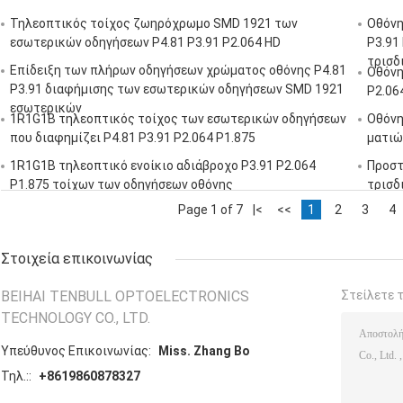
Τηλεοπτικός τοίχος ζωηρόχρωμο SMD 1921 των
Οθόνη
εσωτερικών οδηγήσεων P4.81 P3.91 P2.064 HD
P3.91
τρισδ
Επίδειξη των πλήρων οδηγήσεων χρώματος οθόνης P4.81
Οθόνη
P3.91 διαφήμισης των εσωτερικών οδηγήσεων SMD 1921
P2.06
εσωτερικών
1R1G1B τηλεοπτικός τοίχος των εσωτερικών οδηγήσεων
Οθόνη
που διαφημίζει P4.81 P3.91 P2.064 P1.875
ματιώ
1R1G1B τηλεοπτικό ενοίκιο αδιάβροχο P3.91 P2.064
Προστ
P1.875 τοίχων των οδηγήσεων οθόνης
τρισδ
διαφή
Page 1 of 7
|<
<<
1
2
3
4
Στοιχεία επικοινωνίας
BEIHAI TENBULL OPTOELECTRONICS
Στείλετε 
TECHNOLOGY CO., LTD.
Υπεύθυνος Επικοινωνίας:
Miss. Zhang Bo
Τηλ.::
+8619860878327