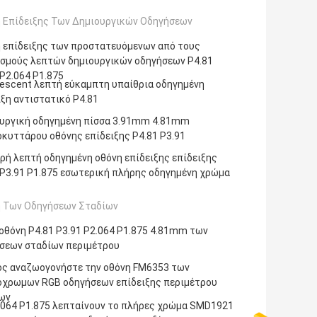
 Επίδειξης Των Δημιουργικών Οδηγήσεων
 επίδειξης των προστατευόμενων από τους
σμούς λεπτών δημιουργικών οδηγήσεων P4.81
 P2.064 P1.875
escent λεπτή εύκαμπτη υπαίθρια οδηγημένη
ιξη αντιστατικό P4.81
υργική οδηγημένη πίσσα 3.91mm 4.81mm
οκυττάρου οθόνης επίδειξης P4.81 P3.91
ρή λεπτή οδηγημένη οθόνη επίδειξης επίδειξης
 P3.91 P1.875 εσωτερική πλήρης οδηγημένη χρώμα
 Των Οδηγήσεων Σταδίων
οθόνη P4.81 P3.91 P2.064 P1.875 4.81mm των
σεων σταδίων περιμέτρου
ς αναζωογονήστε την οθόνη FM6353 των
χρωμων RGB οδηγήσεων επίδειξης περιμέτρου
ων
.064 P1.875 λεπταίνουν το πλήρες χρώμα SMD1921