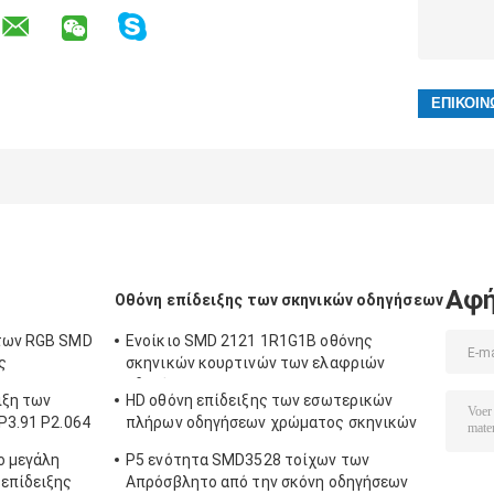
Αφή
Οθόνη επίδειξης των σκηνικών οδηγήσεων
 των RGB SMD
Ενοίκιο SMD 2121 1R1G1B οθόνης
ς
σκηνικών κουρτινών των ελαφριών
1
οδηγήσεων HD
ιξη των
HD οθόνη επίδειξης των εσωτερικών
P3.91 P2.064
πλήρων οδηγήσεων χρώματος σκηνικών
SMD2121 P4.81 P3.91 P2.064
ο μεγάλη
P5 ενότητα SMD3528 τοίχων των
επίδειξης
Απρόσβλητο από την σκόνη οδηγήσεων